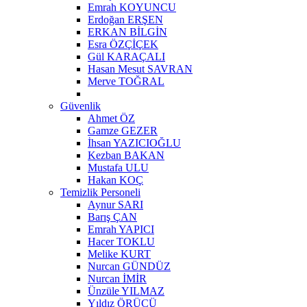
Emrah KOYUNCU
Erdoğan ERŞEN
ERKAN BİLGİN
Esra ÖZÇİÇEK
Gül KARAÇALI
Hasan Mesut SAVRAN
Merve TOĞRAL
Güvenlik
Ahmet ÖZ
Gamze GEZER
İhsan YAZICIOĞLU
Kezban BAKAN
Mustafa ULU
Hakan KOÇ
Temizlik Personeli
Aynur SARI
Barış ÇAN
Emrah YAPICI
Hacer TOKLU
Melike KURT
Nurcan GÜNDÜZ
Nurcan İMİR
Ünzüle YILMAZ
Yıldız ÖRÜCÜ