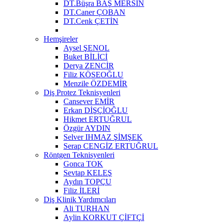
DT.Büşra BAŞ MERSİN
DT.Caner ÇOBAN
DT.Cenk ÇETİN
Hemşireler
Aysel ŞENOL
Buket BİLİCİ
Derya ZENCİR
Filiz KÖSEOĞLU
Menzile ÖZDEMİR
Diş Protez Teknisyenleri
Cansever EMİR
Erkan DİŞÇİOĞLU
Hikmet ERTUĞRUL
Özgür AYDIN
Selver IHMAZ ŞİMŞEK
Serap CENGİZ ERTUĞRUL
Röntgen Teknisyenleri
Gonca TOK
Sevtap KELEŞ
Aydın TOPÇU
Filiz İLERİ
Diş Klinik Yardımcıları
Ali TURHAN
Aylin KORKUT ÇİFTÇİ