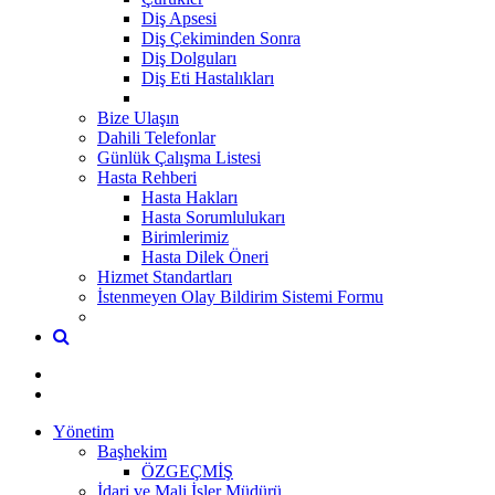
Diş Apsesi
Diş Çekiminden Sonra
Diş Dolguları
Diş Eti Hastalıkları
Bize Ulaşın
Dahili Telefonlar
Günlük Çalışma Listesi
Hasta Rehberi
Hasta Hakları
Hasta Sorumlulukarı
Birimlerimiz
Hasta Dilek Öneri
Hizmet Standartları
İstenmeyen Olay Bildirim Sistemi Formu
Yönetim
Başhekim
ÖZGEÇMİŞ
İdari ve Mali İşler Müdürü