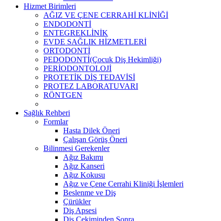
Hizmet Birimleri
AĞIZ VE ÇENE CERRAHİ KLİNİĞİ
ENDODONTİ
ENTEGREKLİNİK
EVDE SAĞLIK HİZMETLERİ
ORTODONTİ
PEDODONTİ(Çocuk Diş Hekimliği)
PERİODONTOLOJİ
PROTETİK DİŞ TEDAVİSİ
PROTEZ LABORATUVARI
RÖNTGEN
Sağlık Rehberi
Formlar
Hasta Dilek Öneri
Çalışan Görüş Öneri
Bilinmesi Gerekenler
Ağız Bakımı
Ağız Kanseri
Ağız Kokusu
Ağız ve Çene Cerrahi Kliniği İşlemleri
Beslenme ve Diş
Çürükler
Diş Apsesi
Diş Çekiminden Sonra