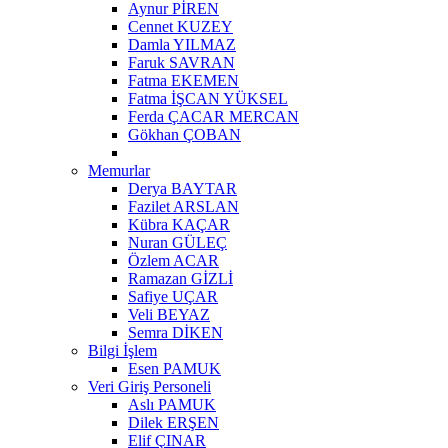
Aynur PİREN
Cennet KUZEY
Damla YILMAZ
Faruk SAVRAN
Fatma EKEMEN
Fatma İŞCAN YÜKSEL
Ferda ÇACAR MERCAN
Gökhan ÇOBAN
Memurlar
Derya BAYTAR
Fazilet ARSLAN
Kübra KAÇAR
Nuran GÜLEÇ
Özlem ACAR
Ramazan GİZLİ
Safiye UÇAR
Veli BEYAZ
Semra DİKEN
Bilgi İşlem
Esen PAMUK
Veri Giriş Personeli
Aslı PAMUK
Dilek ERŞEN
Elif ÇINAR