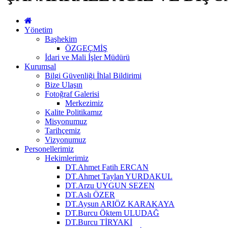
Yönetim
Başhekim
ÖZGEÇMİŞ
İdari ve Mali İşler Müdürü
Kurumsal
Bilgi Güvenliği İhlal Bildirimi
Bize Ulaşın
Fotoğraf Galerisi
Merkezimiz
Kalite Politikamız
Misyonumuz
Tarihçemiz
Vizyonumuz
Personellerimiz
Hekimlerimiz
DT.Ahmet Fatih ERCAN
DT.Ahmet Taylan YURDAKUL
DT.Arzu UYGUN SEZEN
DT.Aslı ÖZER
DT.Aysun ARIÖZ KARAKAYA
DT.Burcu Öktem ULUDAĞ
DT.Burcu TİRYAKİ