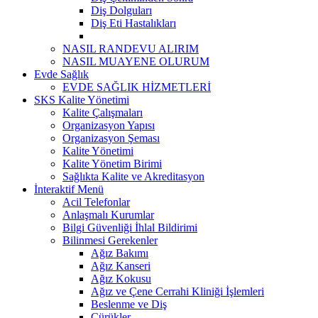
Diş Dolguları
Diş Eti Hastalıkları
NASIL RANDEVU ALIRIM
NASIL MUAYENE OLURUM
Evde Sağlık
EVDE SAĞLIK HİZMETLERİ
SKS Kalite Yönetimi
Kalite Çalışmaları
Organizasyon Yapısı
Organizasyon Şeması
Kalite Yönetimi
Kalite Yönetim Birimi
Sağlıkta Kalite ve Akreditasyon
İnteraktif Menü
Acil Telefonlar
Anlaşmalı Kurumlar
Bilgi Güvenliği İhlal Bildirimi
Bilinmesi Gerekenler
Ağız Bakımı
Ağız Kanseri
Ağız Kokusu
Ağız ve Çene Cerrahi Kliniği İşlemleri
Beslenme ve Diş
Çürükler