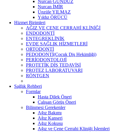
Nurcan GÜNDÜZ
Nurcan İMİR
Ünzüle YILMAZ
Yıldız ÖRÜCÜ
Hizmet Birimleri
AĞIZ VE ÇENE CERRAHİ KLİNİĞİ
ENDODONTİ
ENTEGREKLİNİK
EVDE SAĞLIK HİZMETLERİ
ORTODONTİ
PEDODONTİ(Çocuk Diş Hekimliği)
PERİODONTOLOJİ
PROTETİK DİŞ TEDAVİSİ
PROTEZ LABORATUVARI
RÖNTGEN
Sağlık Rehberi
Formlar
Hasta Dilek Öneri
Çalışan Görüş Öneri
Bilinmesi Gerekenler
Ağız Bakımı
Ağız Kanseri
Ağız Kokusu
Ağız ve Çene Cerrahi Kliniği İşlemleri