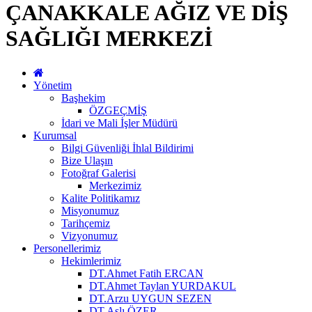
ÇANAKKALE AĞIZ VE DİŞ
SAĞLIĞI MERKEZİ
Yönetim
Başhekim
ÖZGEÇMİŞ
İdari ve Mali İşler Müdürü
Kurumsal
Bilgi Güvenliği İhlal Bildirimi
Bize Ulaşın
Fotoğraf Galerisi
Merkezimiz
Kalite Politikamız
Misyonumuz
Tarihçemiz
Vizyonumuz
Personellerimiz
Hekimlerimiz
DT.Ahmet Fatih ERCAN
DT.Ahmet Taylan YURDAKUL
DT.Arzu UYGUN SEZEN
DT.Aslı ÖZER