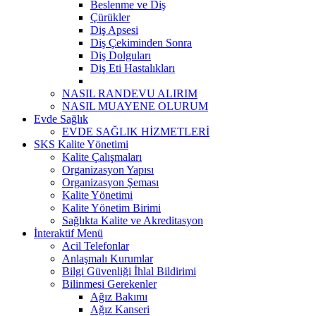
Beslenme ve Diş
Çürükler
Diş Apsesi
Diş Çekiminden Sonra
Diş Dolguları
Diş Eti Hastalıkları
NASIL RANDEVU ALIRIM
NASIL MUAYENE OLURUM
Evde Sağlık
EVDE SAĞLIK HİZMETLERİ
SKS Kalite Yönetimi
Kalite Çalışmaları
Organizasyon Yapısı
Organizasyon Şeması
Kalite Yönetimi
Kalite Yönetim Birimi
Sağlıkta Kalite ve Akreditasyon
İnteraktif Menü
Acil Telefonlar
Anlaşmalı Kurumlar
Bilgi Güvenliği İhlal Bildirimi
Bilinmesi Gerekenler
Ağız Bakımı
Ağız Kanseri