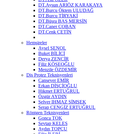
DT.Aysun ARIÖZ KARAKAYA
DT.Burcu Öktem ULUDAĞ
DT.Burcu TİRYAKİ
DT.Büşra BAŞ MERSİN
DT.Caner ÇOBAN
DT.Cenk ÇETİN
Hemşireler
Aysel ŞENOL
Buket BİLİCİ
Derya ZENCİR
Filiz KÖSEOĞLU
Menzile ÖZDEMİR
Diş Protez Teknisyenleri
Cansever EMİR
Erkan DİŞÇİOĞLU
Hikmet ERTUĞRUL
Özgür AYDIN
Selver IHMAZ ŞİMŞEK
Serap CENGİZ ERTUĞRUL
Röntgen Teknisyenleri
Gonca TOK
Sevtap KELEŞ
Aydın TOPÇU