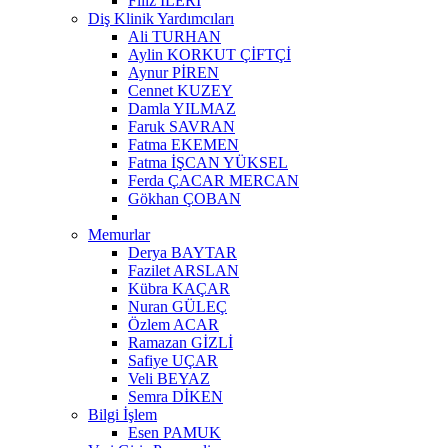
Filiz İLERİ
Diş Klinik Yardımcıları
Ali TURHAN
Aylin KORKUT ÇİFTÇİ
Aynur PİREN
Cennet KUZEY
Damla YILMAZ
Faruk SAVRAN
Fatma EKEMEN
Fatma İŞCAN YÜKSEL
Ferda ÇACAR MERCAN
Gökhan ÇOBAN
Memurlar
Derya BAYTAR
Fazilet ARSLAN
Kübra KAÇAR
Nuran GÜLEÇ
Özlem ACAR
Ramazan GİZLİ
Safiye UÇAR
Veli BEYAZ
Semra DİKEN
Bilgi İşlem
Esen PAMUK