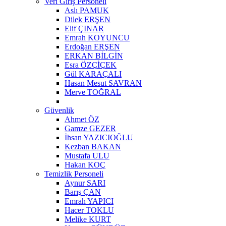
Veri Giriş Personeli
Aslı PAMUK
Dilek ERŞEN
Elif ÇINAR
Emrah KOYUNCU
Erdoğan ERŞEN
ERKAN BİLGİN
Esra ÖZÇİÇEK
Gül KARAÇALI
Hasan Mesut SAVRAN
Merve TOĞRAL
Güvenlik
Ahmet ÖZ
Gamze GEZER
İhsan YAZICIOĞLU
Kezban BAKAN
Mustafa ULU
Hakan KOÇ
Temizlik Personeli
Aynur SARI
Barış ÇAN
Emrah YAPICI
Hacer TOKLU
Melike KURT