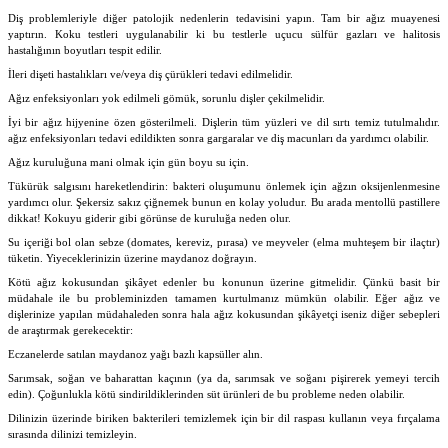
Diş problemleriyle diğer patolojik nedenlerin tedavisini yapın. Tam bir ağız muayenesi
yaptırın. Koku testleri uygulanabilir ki bu testlerle uçucu sülfür gazları ve halitosis
hastalığının boyutları tespit edilir.
İleri dişeti hastalıkları ve/veya diş çürükleri tedavi edilmelidir.
Ağız enfeksiyonları yok edilmeli gömük, sorunlu dişler çekilmelidir.
İyi bir ağız hijyenine özen gösterilmeli. Dişlerin tüm yüzleri ve dil sırtı temiz tutulmalıdır.
ağız enfeksiyonları tedavi edildikten sonra gargaralar ve diş macunları da yardımcı olabilir.
Ağız kuruluğuna mani olmak için gün boyu su için.
Tükürük salgısını hareketlendirin: bakteri oluşumunu önlemek için ağzın oksijenlenmesine
yardımcı olur. Şekersiz sakız çiğnemek bunun en kolay yoludur. Bu arada mentollü pastillere
dikkat! Kokuyu giderir gibi görünse de kuruluğa neden olur.
Su içeriği bol olan sebze (domates, kereviz, pırasa) ve meyveler (elma muhteşem bir ilaçtır)
tüketin. Yiyeceklerinizin üzerine maydanoz doğrayın.
Kötü ağız kokusundan şikâyet edenler bu konunun üzerine gitmelidir. Çünkü basit bir
müdahale ile bu probleminizden tamamen kurtulmanız mümkün olabilir. Eğer ağız ve
dişlerinize yapılan müdahaleden sonra hala ağız kokusundan şikâyetçi iseniz diğer sebepleri
de araştırmak gerekecektir:
Eczanelerde satılan maydanoz yağı bazlı kapsüller alın.
Sarımsak, soğan ve baharattan kaçının (ya da, sarımsak ve soğanı pişirerek yemeyi tercih
edin). Çoğunlukla kötü sindirildiklerinden süt ürünleri de bu probleme neden olabilir.
Dilinizin üzerinde biriken bakterileri temizlemek için bir dil raspası kullanın veya fırçalama
sırasında dilinizi temizleyin.