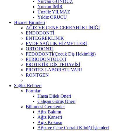
Nurcan GÜNDÜZ
Nurcan İMİR
Ünzüle YILMAZ
Yıldız ÖRÜCÜ
Hizmet Birimleri
AĞIZ VE ÇENE CERRAHİ KLİNİĞİ
ENDODONTİ
ENTEGREKLİNİK
EVDE SAĞLIK HİZMETLERİ
ORTODONTİ
PEDODONTİ(Çocuk Diş Hekimliği)
PERİODONTOLOJİ
PROTETİK DİŞ TEDAVİSİ
PROTEZ LABORATUVARI
RÖNTGEN
Sağlık Rehberi
Formlar
Hasta Dilek Öneri
Çalışan Görüş Öneri
Bilinmesi Gerekenler
Ağız Bakımı
Ağız Kanseri
Ağız Kokusu
Ağız ve Çene Cerrahi Kliniği İşlemleri