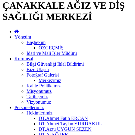
ÇANAKKALE AĞIZ VE DİŞ
SAĞLIĞI MERKEZİ
Yönetim
Başhekim
ÖZGEÇMİŞ
İdari ve Mali İşler Müdürü
Kurumsal
Bilgi Güvenliği İhlal Bildirimi
Bize Ulaşın
Fotoğraf Galerisi
Merkezimiz
Kalite Politikamız
Misyonumuz
Tarihçemiz
Vizyonumuz
Personellerimiz
Hekimlerimiz
DT.Ahmet Fatih ERCAN
DT.Ahmet Taylan YURDAKUL
DT.Arzu UYGUN SEZEN
DT.Aslı ÖZER