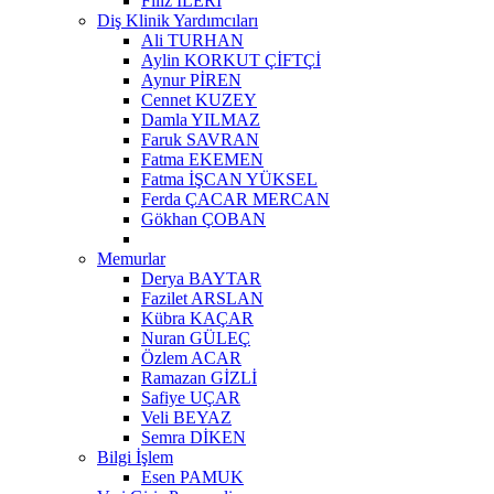
Filiz İLERİ
Diş Klinik Yardımcıları
Ali TURHAN
Aylin KORKUT ÇİFTÇİ
Aynur PİREN
Cennet KUZEY
Damla YILMAZ
Faruk SAVRAN
Fatma EKEMEN
Fatma İŞCAN YÜKSEL
Ferda ÇACAR MERCAN
Gökhan ÇOBAN
Memurlar
Derya BAYTAR
Fazilet ARSLAN
Kübra KAÇAR
Nuran GÜLEÇ
Özlem ACAR
Ramazan GİZLİ
Safiye UÇAR
Veli BEYAZ
Semra DİKEN
Bilgi İşlem
Esen PAMUK