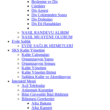
Beslenme ve Diş
Çürükler
Diş Apsesi
Diş Çekiminden Sonra
Diş Dolguları
Diş Eti Hastalıkları
NASIL RANDEVU ALIRIM
NASIL MUAYENE OLURUM
Evde Sağlık
EVDE SAĞLIK HİZMETLERİ
SKS Kalite Yönetimi
Kalite Çalışmaları
Organizasyon Yapısı
Organizasyon Şeması
Kalite Yönetimi
Kalite Yönetim Birimi
Sağlıkta Kalite ve Akreditasyon
İnteraktif Menü
Acil Telefonlar
Anlaşmalı Kurumlar
Bilgi Güvenliği İhlal Bildirimi
Bilinmesi Gerekenler
Ağız Bakımı
Ağız Kanseri