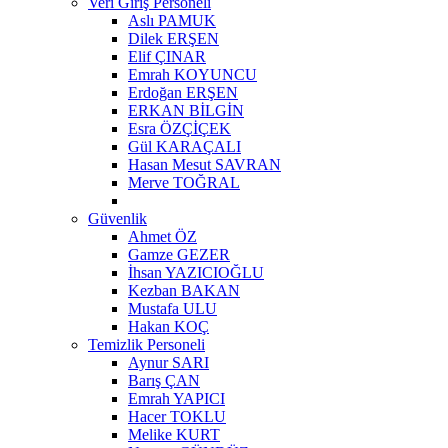
Veri Giriş Personeli
Aslı PAMUK
Dilek ERŞEN
Elif ÇINAR
Emrah KOYUNCU
Erdoğan ERŞEN
ERKAN BİLGİN
Esra ÖZÇİÇEK
Gül KARAÇALI
Hasan Mesut SAVRAN
Merve TOĞRAL
Güvenlik
Ahmet ÖZ
Gamze GEZER
İhsan YAZICIOĞLU
Kezban BAKAN
Mustafa ULU
Hakan KOÇ
Temizlik Personeli
Aynur SARI
Barış ÇAN
Emrah YAPICI
Hacer TOKLU
Melike KURT