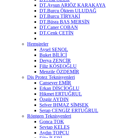
DT.Aysun ARIÖZ KARAKAYA
DT.Burcu Öktem ULUDAĞ
DT.Burcu TİRYAKİ
DT.Büşra BAŞ MERSİN
DT.Caner ÇOBAN
DT.Cenk ÇETİN
Hemşireler
Aysel ŞENOL
Buket BİLİCİ
Derya ZENCİR
Filiz KÖSEOĞLU
Menzile ÖZDEMİR
Diş Protez Teknisyenleri
Cansever EMİR
Erkan DİŞÇİOĞLU
Hikmet ERTUĞRUL
Özgür AYDIN
Selver IHMAZ ŞİMŞEK
Serap CENGİZ ERTUĞRUL
Röntgen Teknisyenleri
Gonca TOK
Sevtap KELEŞ
Aydın TOPÇU