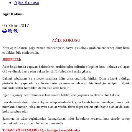
Ağız Kokusu
Ağız Kokusu
05 Ekim 2017
AĞIZ KOKUSU
Kötü ağız kokusu, çoğu zaman mahcubiyete, sosyo-psikolojik problemlere sebep olur; hatta
evlilikleri bile etkileyebilir.
SEBEPLERİ:
Ağız boşluğunda yaşayan bakterilerin artıkları olan sülfürlü bileşikler kötü kokuya yol açar.
Ölü ve ölmek üzere olan bakteriler sülfür bileşikleri açığa çıkarır.
Bakteri tabakaları ve yiyecek artıkları dilin arka tarafında birikir. Dilin yüzeyi oldukça
pürüzlü bir yapıdadır ve bakterilerin yaşamasına elverişli bir özelliğe sahiptir. Büyük
miktarda sülfür bileşikleri de bu alanlarda birikir.
Eğer diş yüzeyi temizlenmezse kısa sürede bakterilerin yaşamasına elverişli bir hal alır.
İleri derecede dişeti rahatsızlığına sahip olanlarda kişinin kendi başına temizleyebilmesi pek
mümkün olmayan, ulaşılamayan alanlar vardır. derin dişeti cepleri gibi böyle alanlar da kötü
kokuya sebep olur.
Şanslıyız ki ağız boşluğundan kaynaklanan kötü kokuların tedavisi kısa sürede sonuç
vermektedir ve problem halledilebilmektedir.
TEDAVİ YÖNTEMLERİ (Ağız boşluğu kaynaklılarda)